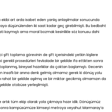
ı ekibi art arda isabet eden yanlış anlaşılmalar sonucunda
raya düşünülenden iki saat kadar geç girebilmişti. Bu bedbaht
aati kaymıştı ama moral bozmak kesinlikle söz konusu dahi
i şift toplama görevinin de şift içerisindeki yetkin kişilere
gerekli prosedürleri fevkalade bir şekilde ifa ettikten sonra
planmış, bireysel hazırlıklar da çoktan başlamıştı. Gecenin
un insaflı bir anına denk gelmiş olmamız gerek ki dönüş yolu
hat bir şekilde aşılmış ve bir miktar gecikmiş olmamızın da
 şekilde otobüse yerleşilmişti.
tte artık tüm ekip olarak yola çıkmaya hazır idik. Dönüşümüz
en sonra kampüsümüze kimseyi metroya veyahut Marmaray’a