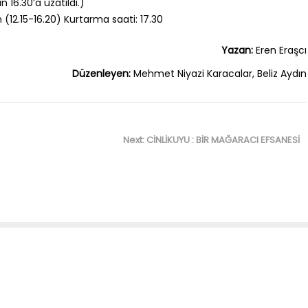
 16.30’a uzatıldı.)
an (12.15-16.20) Kurtarma saati: 17.30
Yazan:
Eren Eraşcı
Düzenleyen:
Mehmet Niyazi Karacalar, Beliz Aydın
Next
Next:
CİNLİKUYU : BİR MAĞARACI EFSANESİ
post: