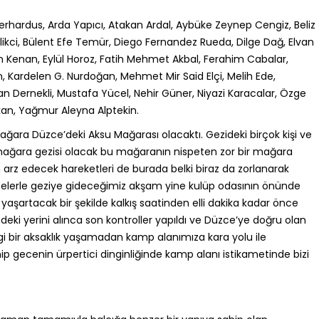
Gerhardus, Arda Yapıcı, Atakan Ardal, Aybüke Zeynep Cengiz, Beliz
likci, Bülent Efe Temür, Diego Fernandez Rueda, Dilge Dağ, Elvan
n Kenan, Eylül Horoz, Fatih Mehmet Akbal, Ferahim Cabalar,
ardelen G. Nurdoğan, Mehmet Mir Said Elçi, Melih Ede,
 Dernekli, Mustafa Yücel, Nehir Güner, Niyazi Karacalar, Özge
kan, Yağmur Aleyna Alptekin.
ağara Düzce’deki Aksu Mağarası olacaktı. Gezideki birçok kişi ve
i mağara gezisi olacak bu mağaranın nispeten zor bir mağara
arz edecek hareketleri de burada belki biraz da zorlanarak
lerle geziye gideceğimiz akşam yine kulüp odasının önünde
 yaşartacak bir şekilde kalkış saatinden elli dakika kadar önce
ndeki yerini alınca son kontroller yapıldı ve Düzce’ye doğru olan
i bir aksaklık yaşamadan kamp alanımıza kara yolu ile
 gecenin ürpertici dinginliğinde kamp alanı istikametinde bizi