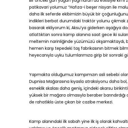
Bir önceki gün yağan yağmurun da etkisiyle kimi
patikavari yolumuz ‘’Hafıza-i beşer nisyan ile malul
daha ilk seferde ekibimizin büyük bir çoğunluğunu y
indikleri berbat durumdaki traktör yolunu çıkmak z
basarak ekliyorum ki, Aksu’ya giderken aşağıya doğru
atlattıktan sonra kamp alanına saat gece iki suları
meltemin narinliğinde yüzümüzü okşamaktaydı, b
hemen karşı tepedeki taş fabrikasının bitmek bilm
heyecanıyla uyku tulumlarımıza girip bir sonraki 
Yapmakta olduğumuz kampımızın asli sebebi olan
Dupnisa Mağarasına kıyasla atraksiyonu daha bol, 
esneklik skalası daha geniş, içindeki akarsu biriki
yüksek bir mağara olmasıyla beraber barındırdığı 
de rahatlıkla üste çıkan bir cazibe merkezi.
Kamp alanındaki ilk sabah yine ilk iş olarak kahval