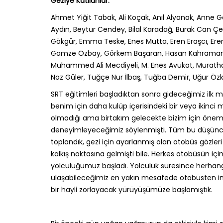
Geziye Katılanlar:
Ahmet Yiğit Tabak, Ali Koçak, Anıl Alyanak, Anne 
Aydın, Beytur Cendey, Bilal Karadağ, Burak Can Çe
Gökgür, Emma Teske, Enes Mutta, Eren Eraşcı, Ere
Gamze Özbay, Görkem Başaran, Hasan Kahraman, K
Muhammed Ali Mecdiyeli, M. Enes Avukat, Murathan
Naz Güler, Tuğçe Nur İlbaş, Tuğba Demir, Uğur Öz
SRT eğitimleri başladıktan sonra gideceğimiz ilk m
benim için daha kulüp içerisindeki bir veya ikinc
olmadığı ama birtakım gelecekte bizim için önem 
deneyimleyeceğimiz söylenmişti. Tüm bu düşünce
toplandık, gezi için ayarlanmış olan otobüs gözleri
kalkış noktasına gelmişti bile. Herkes otobüsün içi
yolculuğumuz başladı. Yolculuk süresince herhang
ulaşabileceğimiz en yakın mesafede otobüsten inip
bir hayli zorlayacak yürüyüşümüze başlamıştık.