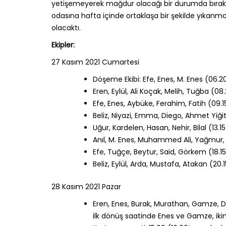
yetişemeyerek mağdur olacağı bir durumda bırak
odasına hafta içinde ortaklaşa bir şekilde yıkanmas
olacaktı.
Ekipler:
27 Kasım 2021 Cumartesi
Döşeme Ekibi: Efe, Enes, M. Enes (06.2
Eren, Eylül, Ali Koçak, Melih, Tuğba (08
Efe, Enes, Aybüke, Ferahim, Fatih (09.1
Beliz, Niyazi, Emma, Diego, Ahmet Yiğit
Uğur, Kardelen, Hasan, Nehir, Bilal (13.1
Anıl, M. Enes, Muhammed Ali, Yağmur, 
Efe, Tuğçe, Beytur, Said, Görkem (18.15
Beliz, Eylül, Arda, Mustafa, Atakan (20
28 Kasım 2021 Pazar
Eren, Enes, Burak, Murathan, Gamze, Dilg
ilk dönüş saatinde Enes ve Gamze, ikin