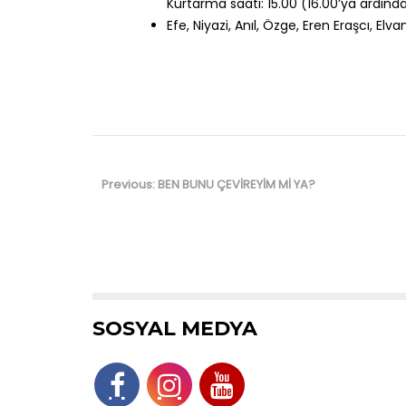
Kurtarma saati: 15.00 (16.00’ya ardından
Efe, Niyazi, Anıl, Özge, Eren Eraşcı, Elv
Yazı
gezinmesi
Previous
Previous:
BEN BUNU ÇEVİREYİM Mİ YA?
post:
SOSYAL MEDYA