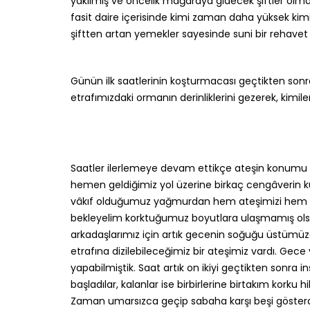
yakılmış ve öncelik mağaraya gidecek şiftler olm
fasit daire içerisinde kimi zaman daha yüksek kim
şiftten artan yemekler sayesinde suni bir rehave
Günün ilk saatlerinin koşturmacası geçtikten sonra
etrafımızdaki ormanın derinliklerini gezerek, kim
Saatler ilerlemeye devam ettikçe ateşin konumu ile 
hemen geldiğimiz yol üzerine birkaç cengâverin k
vâkıf olduğumuz yağmurdan hem ateşimizi hem de
bekleyelim korktuğumuz boyutlara ulaşmamış ol
arkadaşlarımız için artık gecenin soğuğu üstümü
etrafına dizilebileceğimiz bir ateşimiz vardı. Gece 
yapabilmiştik. Saat artık on ikiyi geçtikten sonra 
başladılar, kalanlar ise birbirlerine birtakım korku
Zaman umarsızca geçip sabaha karşı beşi gösterdi