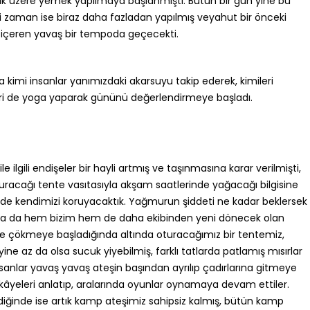
ak üzere yemek yapılmaya başlanmıştı. Bütün bir gün yine bu
i zaman ise biraz daha fazladan yapılmış veyahut bir önceki
t içeren yavaş bir tempoda geçecekti.
 kimi insanlar yanımızdaki akarsuyu takip ederek, kimileri
ileri de yoga yaparak gününü değerlendirmeye başladı.
ilgili endişeler bir hayli artmış ve taşınmasına karar verilmişti,
uracağı tente vasıtasıyla akşam saatlerinde yağacağı bilgisine
 kendimizi koruyacaktık. Yağmurun şiddeti ne kadar beklersek
sa da hem bizim hem de daha ekibinden yeni dönecek olan
ze çökmeye başladığında altında oturacağımız bir tentemiz,
yine az da olsa sucuk yiyebilmiş, farklı tatlarda patlamış mısırlar
insanlar yavaş yavaş ateşin başından ayrılıp çadırlarına gitmeye
 hikâyeleri anlatıp, aralarında oyunlar oynamaya devam ettiler.
ğinde ise artık kamp ateşimiz sahipsiz kalmış, bütün kamp