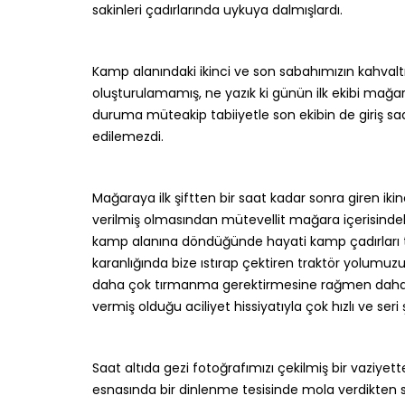
sakinleri çadırlarında uykuya dalmışlardı.
Kamp alanındaki ikinci ve son sabahımızın kahvalt
oluşturulamamış, ne yazık ki günün ilk ekibi mağa
duruma müteakip tabiiyetle son ekibin de giriş s
edilemezdi.
Mağaraya ilk şiftten bir saat kadar sonra giren ikinc
verilmiş olmasından mütevellit mağara içerisindeki 
kamp alanına döndüğünde hayati kamp çadırları to
karanlığında bize ıstırap çektiren traktör yolumuz
daha çok tırmanma gerektirmesine rağmen daha ra
vermiş olduğu aciliyet hissiyatıyla çok hızlı ve seri
Saat altıda gezi fotoğrafımızı çekilmiş bir vaziye
esnasında bir dinlenme tesisinde mola verdikt