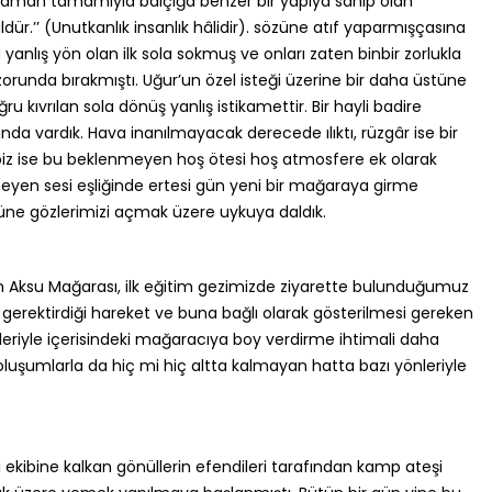
 zaman tamamıyla balçığa benzer bir yapıya sahip olan
dür.’’ (Unutkanlık insanlık hâlidir). sözüne atıf yaparmışçasına
anlış yön olan ilk sola sokmuş ve onları zaten binbir zorlukla
orunda bırakmıştı. Uğur’un özel isteği üzerine bir daha üstüne
 kıvrılan sola dönüş yanlış istikamettir. Bir hayli badire
nda vardık. Hava inanılmayacak derecede ılıktı, rüzgâr ise bir
iz ise bu beklenmeyen hoş ötesi hoş atmosfere ek olarak
eyen sesi eşliğinde ertesi gün yeni bir mağaraya girme
güne gözlerimizi açmak üzere uykuya daldık.
 Aksu Mağarası, ilk eğitim gezimizde ziyarette bulunduğumuz
gerektirdiği hareket ve buna bağlı olarak gösterilmesi gereken
ntileriyle içerisindeki mağaracıya boy verdirme ihtimali daha
oluşumlarla da hiç mi hiç altta kalmayan hatta bazı yönleriyle
tı ekibine kalkan gönüllerin efendileri tarafından kamp ateşi